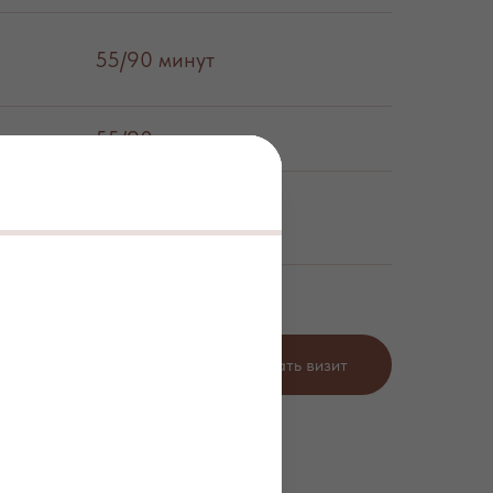
55/90 минут
55/90 минут
55 минут
Запланировать визит