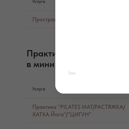
Услуга
Пространство PPL "Pass: Полный дост
Практика на малом обо
в мини группе
Step:
Услуга
Практика "PILATES МАТ/РАСТЯЖКА/
ХАТХА Йога"/"ЦИГУН"