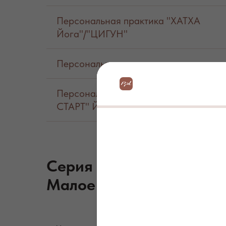
Персональная практика "ХАТХА
Йога"/"ЦИГУН"
Персональная практика для двоих
Персональная практика "ЛЕГКИЙ
СТАРТ" ЙОГА/ЦИГУН/PILATES МАТ
Серия персональных пр
Малое оборудование