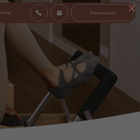
такты
Записаться